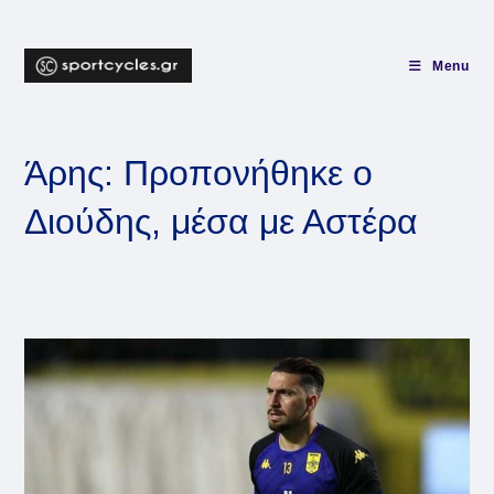
Skip
to
content
Menu
Άρης: Προπονήθηκε ο
Διούδης, μέσα με Αστέρα