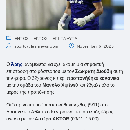
Post
ΕΝΤΟΣ - ΕΚΤΟΣ - ΕΠΙ ΤΑ ΑΥΤΑ
category:
Post
Post
sportcycles newsroom
November 6, 2025
author:
published:
Ο
Άρης
, αναμένεται να έχει ακόμη μια σημαντκή
επιστροφή στο ρόστερ του με τον
Σωκράτη Διούδη
αυτή
την φορά. Ο 32χρονος κίπερ,
προπονήθηκε κανονικά
με την ομάδα του
Μανόλο Χιμένεθ
και έβγαλε όλο το
μέρος της προπόνησης.
Οι “κιτρινόμαυροι” προπονήθηκαν χθες (5/11) στο
Δασυγένειο Αθλητικό Κέντρο ενόψει του εντός έδρας
αγώνα με τον
Αστέρα AKTOR
(09/11, 15:00).