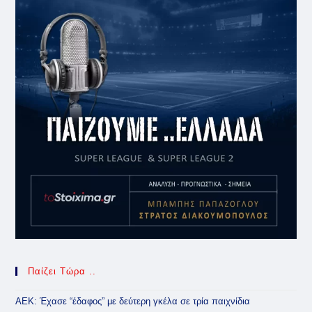
Παίζει Τώρα ..
ΑΕΚ: Έχασε “έδαφος” με δεύτερη γκέλα σε τρία παιχνίδια