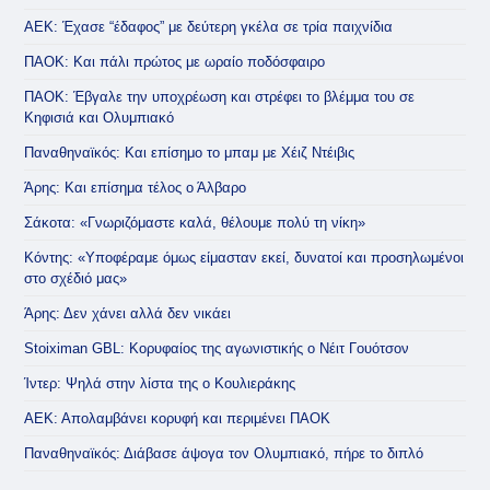
ΑΕΚ: Έχασε “έδαφος” με δεύτερη γκέλα σε τρία παιχνίδια
ΠΑΟΚ: Και πάλι πρώτος με ωραίο ποδόσφαιρο
ΠΑΟΚ: Έβγαλε την υποχρέωση και στρέφει το βλέμμα του σε
Κηφισιά και Ολυμπιακό
Παναθηναϊκός: Και επίσημο το μπαμ με Χέιζ Ντέιβις
Άρης: Και επίσημα τέλος ο Άλβαρο
Σάκοτα: «Γνωριζόμαστε καλά, θέλουμε πολύ τη νίκη»
Κόντης: «Υποφέραμε όμως είμασταν εκεί, δυνατοί και προσηλωμένοι
στο σχέδιό μας»
Άρης: Δεν χάνει αλλά δεν νικάει
Stoiximan GBL: Κορυφαίος της αγωνιστικής ο Νέιτ Γουότσον
Ίντερ: Ψηλά στην λίστα της ο Κουλιεράκης
ΑΕΚ: Απολαμβάνει κορυφή και περιμένει ΠΑΟΚ
Παναθηναϊκός: Διάβασε άψογα τον Ολυμπιακό, πήρε το διπλό