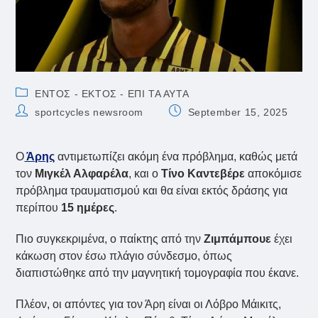
Post
ΕΝΤΟΣ - ΕΚΤΟΣ - ΕΠΙ ΤΑ ΑΥΤΑ
category:
Post
Post
sportcycles newsroom
September 15, 2025
author:
published:
Ο
Άρης
αντιμετωπίζει ακόμη ένα πρόβλημα, καθώς μετά
τον
Μιγκέλ Αλφαρέλα
, και ο
Τίνο Καντεβέρε
αποκόμισε
πρόβλημα τραυματισμού και θα είναι εκτός δράσης για
περίπου
15 ημέρες
.
Πιο συγκεκριμένα, ο παίκτης από την
Ζιμπάμπουε
έχει
κάκωση στον έσω πλάγιο σύνδεσμο, όπως
διαπιστώθηκε από την μαγνητική τομογραφία που έκανε.
Πλέον, οι απόντες για τον Άρη είναι οι Λόβρο Μάικιτς,