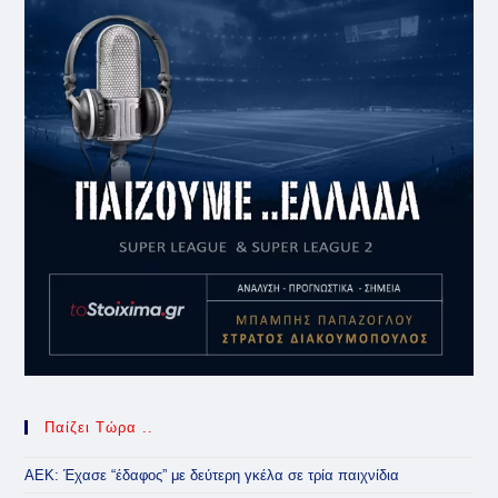
Παίζει Τώρα ..
ΑΕΚ: Έχασε “έδαφος” με δεύτερη γκέλα σε τρία παιχνίδια