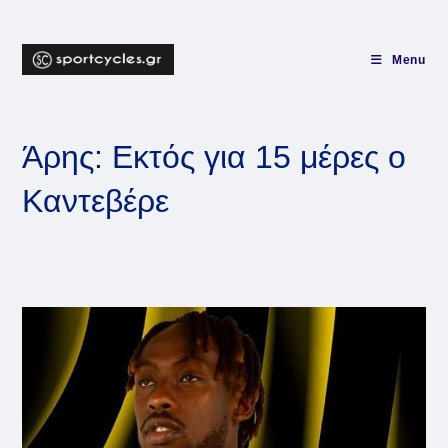
Skip
to
content
Menu
Άρης: Εκτός για 15 μέρες ο
Καντεβέρε