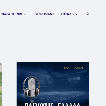
Toggle
ΠΑΡΑΣΚΗΝΙΟ
Game Center
EXTRAS
website
search