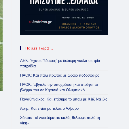
Παίζει Τώρα ..
ΑΕΚ: Έχασε “έδαφος” με δεύτερη γκέλα σε τρία
παιχνίδια
ΠΑΟΚ: Και πάλι πρώτος με ωραίο ποδόσφαιρο
ΠΑΟΚ: Έβγαλε την υποχρέωση και στρέφει το
βλέμμα του σε Κηφισιά και Ολυμπιακό
Παναθηναϊκός: Και επίσημο το μπαμ με Χέιζ Ντέιβις
Άρης: Και επίσημα τέλος ο Άλβαρο
Σάκοτα: «Γνωριζόμαστε καλά, θέλουμε πολύ τη
νίκη»