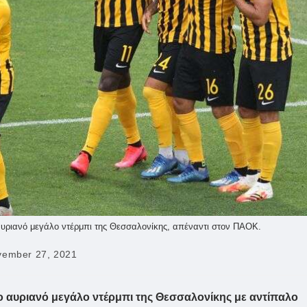
αυριανό μεγάλο ντέρμπι της Θεσσαλονίκης, απέναντι στον ΠΑΟΚ.
vember 27, 2021
ed:
ο αυριανό μεγάλο ντέρμπι της Θεσσαλονίκης με αντίπαλο