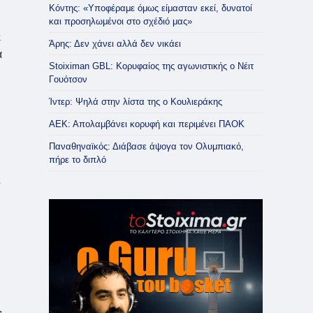
Κόντης: «Υποφέραμε όμως είμασταν εκεί, δυνατοί
και προσηλωμένοι στο σχέδιό μας»
ε
Άρης: Δεν χάνει αλλά δεν νικάει
α
Stoiximan GBL: Κορυφαίος της αγωνιστικής ο Νέιτ
Γουότσον
Ίντερ: Ψηλά στην λίστα της ο Κουλιεράκης
ΑΕΚ: Απολαμβάνει κορυφή και περιμένει ΠΑΟΚ
Παναθηναϊκός: Διάβασε άψογα τον Ολυμπιακό,
πήρε το διπλό
ο
,