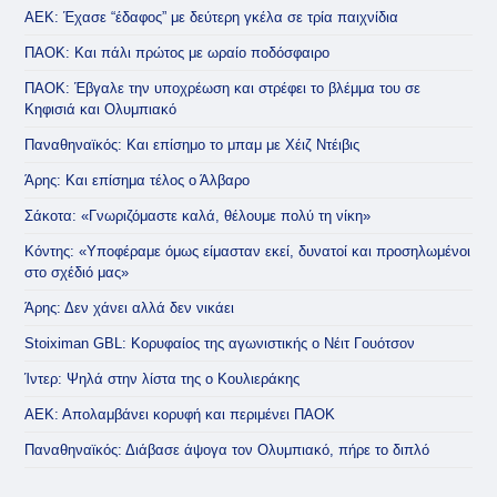
ΑΕΚ: Έχασε “έδαφος” με δεύτερη γκέλα σε τρία παιχνίδια
ΠΑΟΚ: Και πάλι πρώτος με ωραίο ποδόσφαιρο
ΠΑΟΚ: Έβγαλε την υποχρέωση και στρέφει το βλέμμα του σε
Κηφισιά και Ολυμπιακό
Παναθηναϊκός: Και επίσημο το μπαμ με Χέιζ Ντέιβις
Άρης: Και επίσημα τέλος ο Άλβαρο
Σάκοτα: «Γνωριζόμαστε καλά, θέλουμε πολύ τη νίκη»
Κόντης: «Υποφέραμε όμως είμασταν εκεί, δυνατοί και προσηλωμένοι
στο σχέδιό μας»
Άρης: Δεν χάνει αλλά δεν νικάει
Stoiximan GBL: Κορυφαίος της αγωνιστικής ο Νέιτ Γουότσον
Ίντερ: Ψηλά στην λίστα της ο Κουλιεράκης
ΑΕΚ: Απολαμβάνει κορυφή και περιμένει ΠΑΟΚ
Παναθηναϊκός: Διάβασε άψογα τον Ολυμπιακό, πήρε το διπλό