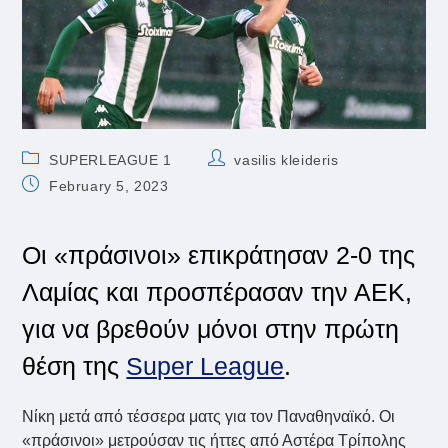
Post
Post
SUPERLEAGUE 1
vasilis kleideris
category:
author:
Post
February 5, 2023
published:
Οι «πράσινοι» επικράτησαν 2-0 της
Λαμίας και προσπέρασαν την ΑΕΚ,
για να βρεθούν μόνοι στην πρώτη
θέση της
Super League
.
Νίκη μετά από τέσσερα ματς για τον Παναθηναϊκό. Οι
«πράσινοι» μετρούσαν τις ήττες από Αστέρα Τρίπολης