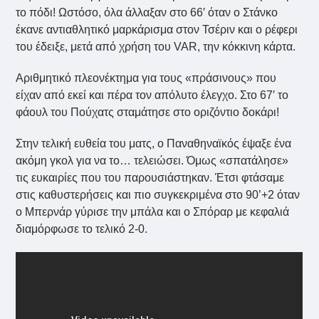
το πόδι! Ωστόσο, όλα άλλαξαν στο 66′ όταν ο Στάνκο
έκανε αντιαθλητικό μαρκάρισμα στον Τσέριν και ο ρέφερι
του έδειξε, μετά από χρήση του VAR, την κόκκινη κάρτα.
Αριθμητικό πλεονέκτημα για τους «πράσινους» που
είχαν από εκεί και πέρα τον απόλυτο έλεγχο. Στο 67′ το
φάουλ του Πούχατς σταμάτησε στο οριζόντιο δοκάρι!
Στην τελική ευθεία του ματς, ο Παναθηναϊκός έψαξε ένα
ακόμη γκολ για να το… τελειώσει. Όμως «σπατάλησε»
τις ευκαιρίες που του παρουσιάστηκαν. Έτσι φτάσαμε
στις καθυστερήσεις και πιο συγκεκριμένα στο 90’+2 όταν
ο Μπερνάρ γύρισε την μπάλα και ο Σπόραρ με κεφαλιά
διαμόρφωσε το τελικό 2-0.