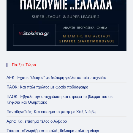
Παίζει Τώρα ..
ΑΕΚ: Έχασε “έδαφος” με δεύτερη γκέλα σε τρία παιχνίδια
ΠΑΟΚ: Και πάλι πρώτος με ωραίο ποδόσφαιρο
ΠΑΟΚ: Έβγαλε την υποχρέωση και στρέφει το βλέμμα του σε
Κηφισιά και Ολυμπιακό
Παναθηναϊκός: Και επίσημο το μπαμ με Χέιζ Ντέιβις
Άρης: Και επίσημα τέλος ο Άλβαρο
Σάκοτα: «Γνωριζόμαστε καλά, θέλουμε πολύ τη νίκη»