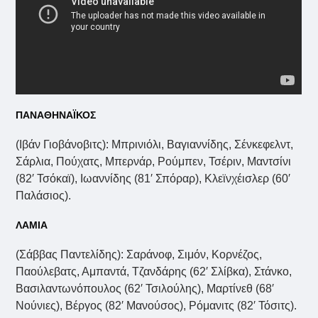
ΠΑΝΑΘΗΝΑΪΚΟΣ
(Ιβάν Γιοβάνοβιτς): Mπρινιόλι, Βαγιαννίδης, Σένκεφελντ,
Σάρλια, Πούχατς, Μπερνάρ, Ρούμπεν, Τσέριν, Μαντσίνι
(82′ Τσόκαϊ), Ιωαννίδης (81′ Σπόραρ), Κλεϊνχέισλερ (60′
Παλάσιος).
ΛΑΜΙΑ
(Σάββας Παντελίδης): Σαράνοφ, Σιμόν, Κορνέζος,
Παούλεβατς, Αμπαντά, Τζανδάρης (62′ Σλίβκα), Στάνκο,
Βασιλαντωνόπουλος (62′ Τσιλούλης), Μαρτίνεθ (68′
Νούνιες), Βέργος (82′ Μανούσος), Ρόμανιτς (82′ Τόσιτς).