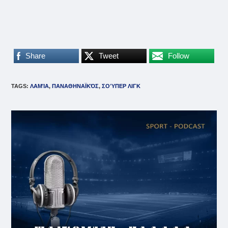
Share
Tweet
Follow
TAGS
:
ΛΑΜΊΑ
,
ΠΑΝΑΘΗΝΑΪΚΌΣ
,
ΣΟΎΠΕΡ ΛΙΓΚ