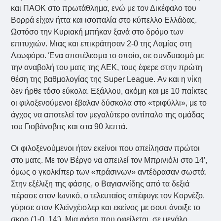
και ΠΑΟΚ στο πρωτάθλημα, ενώ με τον Δικέφαλο του
Βορρά είχαν ήττα και ισοπαλία στο κύπελλο Ελλάδας.
Ωστόσο την Κυριακή μπήκαν ξανά στο δρόμο των
επιτυχιών. Μιας και επικράτησαν 2-0 της Λαμίας στη
Λεωφόρο. Ένα αποτέλεσμα το οποίο, σε συνδυασμό με
την αναβολή του ματς της ΑΕΚ, τους έφερε στην πρώτη
θέση της βαθμολογίας της Super League. Αν και η νίκη
δεν ήρθε τόσο εύκολα. Εξάλλου, ακόμη και με 10 παίκτες
οι φιλοξενούμενοι έβαλαν δύσκολα στο «τριφύλλι», με το
άγχος να αποτελεί τον μεγαλύτερο αντίπαλο της ομάδας
του Γιοβάνοβιτς και στα 90 λεπτά.
Οι φιλοξενούμενοι ήταν εκείνοι που απείλησαν πρώτοι
στο ματς. Με τον Βέργο να απειλεί τον Μπρινιόλι στο 14′,
όμως ο γκολκίπερ των «πράσινων» αντέδρασαν σωστά.
Στην εξέλιξη της φάσης, ο Βαγιαννίδης από τα δεξιά
πέρασε στον Ιωνικό, ο τελευταίος απέφυγε τον Κορνέζο,
γύρισε στον Κλεϊνχέισλερ και εκείνος με σουτ άνοιξε το
σκορ (1-0, 14′). Μια φάση που οφείλεται, σε μεγάλο