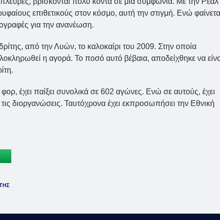
 πλευρές, βρίσκονται πολύ κοντά σε μια συμφωνία. Με την Ρεάλ
υφαίους επιθετικούς στον κόσμο, αυτή την στιγμή. Ενώ φαίνετα
πογραφές για την ανανέωση.
ρίτης, από την Λυών, το καλοκαίρι του 2009. Στην οποία
λοκληρωθεί η αγορά. Το ποσό αυτό βέβαια, αποδείχθηκε να είνα
ίτη.
φορ, έχει παίξει συνολικά σε 602 αγώνες. Ενώ σε αυτούς, έχει
ες τις διοργανώσεις. Ταυτόχρονα έχει εκπροσωπήσει την Εθνική
ΤΗΣ