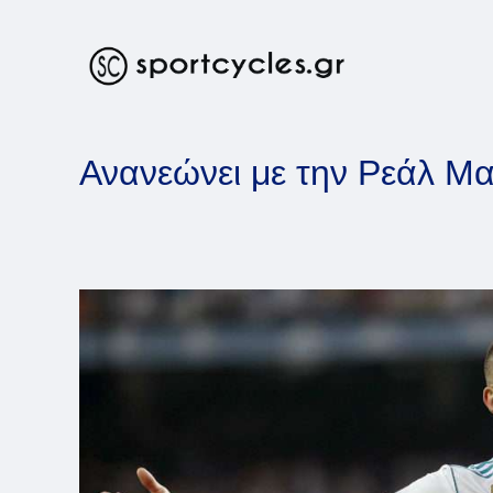
Skip
to
content
Ανανεώνει με την Ρεάλ Μ