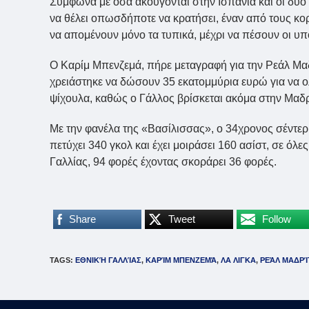
Σύμφωνα με όσα ακούγονται στην Ισπανία και οι δύο
να θέλει οπωσδήποτε να κρατήσει, έναν από τους κορ
να απομένουν μόνο τα τυπικά, μέχρι να πέσουν οι υ
Ο Καρίμ Μπενζεμά, πήρε μεταγραφή για την Ρεάλ Μαδ
χρειάστηκε να δώσουν 35 εκατομμύρια ευρώ για να ο
ψίχουλα, καθώς ο Γάλλος βρίσκεται ακόμα στην Μαδρ
Με την φανέλα της «Βασίλισσας», ο 34χρονος σέντερ 
πετύχει 340 γκολ και έχει μοιράσει 160 ασίστ, σε όλ
Γαλλίας, 94 φορές έχοντας σκοράρει 36 φορές.
Share
Tweet
Follow
TAGS
:
ΕΘΝΙΚΉ ΓΑΛΛΊΑΣ
,
ΚΑΡΊΜ ΜΠΕΝΖΕΜΆ
,
ΛΑ ΛΙΓΚΑ
,
ΡΕΆΛ ΜΑΔΡΊ