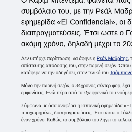
Ο Καρίμ Μπενζεμά, φαίνεται πως 
συμβόλαιο του, με την Ρεάλ Μαδ
εφημερίδα «El Confidencial», οι
διαπραγματεύσεις. Έτσι ώστε ο Γά
ακόμη χρόνο, δηλαδή μέχρι το 20
Δεν υπήρχε περίπτωση, να άφηνε η
Ρεάλ Μαδρίτης
,
απίστευτης απόδοσης του, στην τωρινή σεζόν. Όπου 
κατάφερε να την οδηγήσει, στον τελικό του
Τσάμπιονς
Μόνο την τωρινή σεζόν, ο 34χρονος σέντερ φορ, έχει β
εμφανίσεις. Ενώ πέρα από τα εξωφρενικά του νούμερα
Σύμφωνα με όσα αναφέρει η Ισπανική εφημερίδα «El C
προχωρημένες διαπραγματεύσεις. Έτσι ώστε ο Γάλλος
έναν χρόνο. Καθώς το συμβόλαιο του λήγει το καλοκα