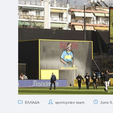
Post
Post
Post
ΕΛΛΑΔΑ
sportcycles team
June 5
category:
author:
published: