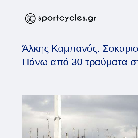
Skip
to
content
Άλκης Καμπανός: Σοκαριστ
Πάνω από 30 τραύματα στ