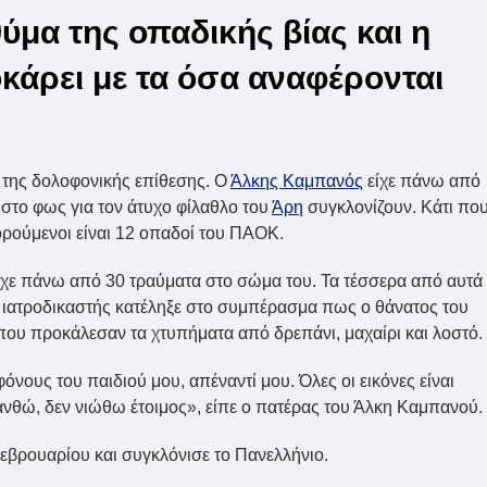
ύμα της οπαδικής βίας και η
οκάρει με τα όσα αναφέρονται
α της δολοφονικής επίθεσης. Ο
Άλκης Καμπανός
είχε πάνω από
 στο φως για τον άτυχο φίλαθλο του
Άρη
συγκλονίζουν. Κάτι πο
ηγορούμενοι είναι 12 οπαδοί του ΠΑΟΚ.
χε πάνω από 30 τραύματα στο σώμα του. Τα τέσσερα από αυτά
Η ιατροδικαστής κατέληξε στο συμπέρασμα πως ο θάνατος του
υ προκάλεσαν τα χτυπήματα από δρεπάνι, μαχαίρι και λοστό.
ους του παιδιού μου, απέναντί μου. Όλες οι εικόνες είναι
νθώ, δεν νιώθω έτοιμος», είπε ο πατέρας του Άλκη Καμπανού.
Φεβρουαρίου και συγκλόνισε το Πανελλήνιο.