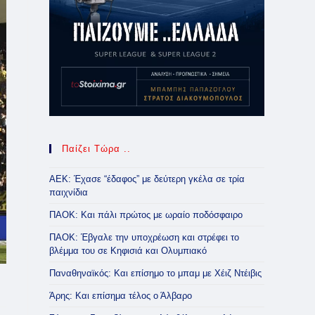
Παίζει Τώρα ..
ΑΕΚ: Έχασε “έδαφος” με δεύτερη γκέλα σε τρία
παιχνίδια
ΠΑΟΚ: Και πάλι πρώτος με ωραίο ποδόσφαιρο
ΠΑΟΚ: Έβγαλε την υποχρέωση και στρέφει το
βλέμμα του σε Κηφισιά και Ολυμπιακό
Παναθηναϊκός: Και επίσημο το μπαμ με Χέιζ Ντέιβις
Άρης: Και επίσημα τέλος ο Άλβαρο