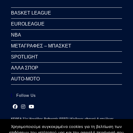
BASKET LEAGUE
EUROLEAGUE
NBA
ΜΕΤΑΓΡΑΦΕΣ – ΜΠΑΣΚΕΤ
SPOTLIGHT
ΑΛΛΑ ΣΠΟΡ
AUTO-MOTO
Follow Us
Opens
Opens
Opens
ΚΕΘΕΑ 21+ |Αρμόδιος Ρυθμιστής ΕΕΕΠ | Κίνδυνος εθισμού & απώλειας
in
in
in
περιουσίας | Γραμμή βοήθειας ΚΕΘΕΑ: 2109237777 | Παίξε Υπεύθυνα
a
a
a
Χρησιμοποιούμε συγκεκριμένα cookies για τη βελτίωση των
new
new
new
επιδόσεων του ιστότοπού μας και την ασφαλή περιήγησή σου