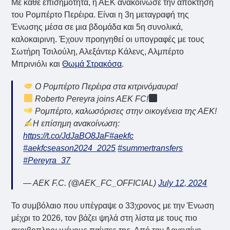
Με κάθε επισημότητα, η ΑΕΚ ανακοίνωσε την απόκτηση
του Ρομπέρτο Περέιρα. Είναι η 3η μεταγραφή της
Ένωσης μέσα σε μια βδομάδα και 5η συνολικά,
καλοκαιρινη. Έχουν προηγηθεί οι υπογραφές με τους
Σωτήρη Τσιλούλη, Αλεξάντερ Κάλενς, Αλμπέρτο
Μπρινιόλι και
Θωμά Στρακόσα
.
Ο Ρομπέρτο Περέιρα στα κιτρινόμαυρα!
Roberto Pereyra joins AEK FC!
Ρομπέρτο, καλωσόρισες στην οικογένεια της ΑΕΚ!
Η επίσημη ανακοίνωση:
https://t.co/JdJaBO8JaF
#aekfc
#aekfcseason2024_2025
#summertransfers
#Pereyra_37
— AEK F.C. (@AEK_FC_OFFICIAL)
July 12, 2024
Το συμβόλαιο που υπέγραψε ο 33χρονος με την Ένωση
μέχρι το 2026, τον βάζει ψηλά στη λίστα με τους πιο