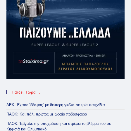
Παίζει Τώρα ..
ΑΕΚ: Έχασε “έδαφος” με δεύτερη γκέλα σε τρία παιχνίδια
ΠΑΟΚ: Και πάλι πρώτος με ωραίο ποδόσφαιρο
ΠΑΟΚ: Έβγαλε την υποχρέωση και στρέφει το βλέμμα του σε
Κηφισιά και Ολυμπιακό