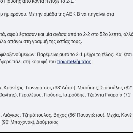
 ο Γιούσης από κοντά πέτυχε το 2-1.
του ημιχρόνου. Με την ομάδα της ΑΕΚ Β να πηγαίνει στα
τά, αφού έφτασαν και μία ανάσα από το 2-2 στο 52ο λεπτό, αλλ
λα απάνω στη γραμμή της εστίας τους.
φιλοξενούμενων. Παρέμεινε αυτό το 2-1 μέχρι το τέλος. Και έτσι
 έφερε πάλι στη κορυφή του
πρωταθλήματος
.
Κορνέζος, Γιαννούτσος (38′ Λάτσι), Μπούσης, Σταμούλης (82′
ίτης), Γερολέμου, Γιούσης, Ιατρούδης, Τζούντα Γκαρσία (71′
λι, Λιάγκας, Τζημόπουλος, Βήχος (66′ Παναγιώτου), Μεχία, Κονέ
ιο (90′ Μπαχανάκ), Δούμτσιος