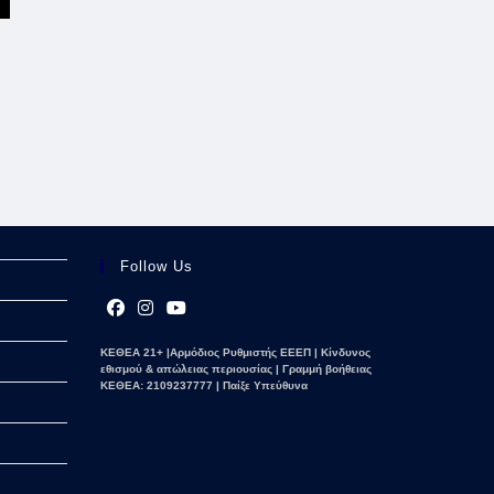
Follow Us
Opens
Opens
Opens
ΚΕΘΕΑ 21+ |Αρμόδιος Ρυθμιστής ΕΕΕΠ | Κίνδυνος
in
in
in
εθισμού & απώλειας περιουσίας | Γραμμή βοήθειας
a
a
a
ΚΕΘΕΑ: 2109237777 | Παίξε Υπεύθυνα
new
new
new
tab
tab
tab