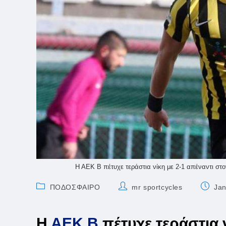
Η ΑΕΚ Β πέτυχε τεράστια νίκη με 2-1 απέναντι στ
Post
Post
Post
ΠΟΔΟΣΦΑΙΡΟ
mr sportcycles
Jan
category:
author:
publish
Η
ΑΕΚ Β
πέτυχε τεράστια ν