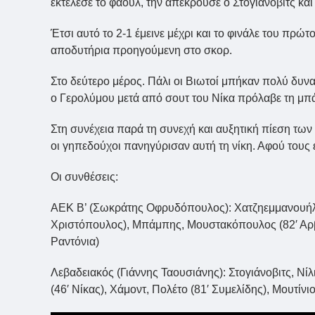
εκτέλεσε το φάουλ, την απέκρουσε ο Στογιάνοβιτς και
Έτσι αυτό το 2-1 έμεινε μέχρι και το φινάλε του πρώ
αποδυτήρια προηγούμενη στο σκορ.
Στο δεύτερο μέρος. Πάλι οι Βιωτοί μπήκαν πολύ δυνα
ο Γερολύμου μετά από σουτ του Νίκα πρόλαβε τη μπά
Στη συνέχεια παρά τη συνεχή και αυξητική πίεση των 
οι γηπεδούχοι πανηγύρισαν αυτή τη νίκη. Αφού τους
Οι συνθέσεις:
ΑΕΚ Β’ (Σωκράτης Οφρυδόπουλος): Χατζηεμμανουήλ, 
Χριστόπουλος), Μπάμπης, Μουστακόπουλος (82′ Αρβαν
Ραντόνια)
Λεβαδειακός (Γιάννης Ταουσιάνης): Στογιάνοβιτς, Νί
(46′ Νίκας), Χάμοντ, Πολέτο (81′ Συμελίδης), Μουτίν