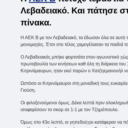
Λεβαδειακό. Και πάτησε σ
πίνακα.
Η ΑΕΚ Β με τον Λεβαδειακό, τα έδωσαν όλα σε αυτό τ
μονομαχίες. Έτσι στο τέλος χαμογέλασαν τα παιδιά 
Ο Λεβαδειακός μπήκε φορτσάτα στον αγωνιστικό χώρο.
πρωτοβουλία των κινήσεων καθ όλη τη διάρκεια του 
Κιτρινόμαυρων, ηταν εκεί παρών ο Χατζηεμανουήλ ν
Ωστόσο οι Κιτρινόμαυροι στη μοναδική τους ευκαιρία
Γιούση.
Οι φιλοξενούμενοι όμως. Δέκα λεπτά πριν ολοκληρωθ
ισοφαρίσουν το σκορ σε 1-1 με τον Τζημόπουλο.
Όμως στο 43ο λεπτό, οι γηπεδούχοι κατάφεραν να π