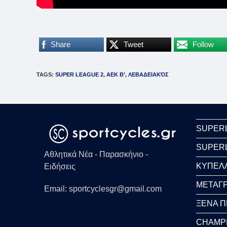
Share
Tweet
Follow
TAGS
:
SUPER LEAGUE 2
,
ΑΕΚ Β’
,
ΛΕΒΑΔΕΙΑΚΌΣ
SUPER
SUPER
Αθλητικά Νέα - Παρασκήνιο -
ΚΥΠΕΛ
Ειδήσεις
ΜΕΤΑΓΡ
Email: sportcyclesgr@gmail.com
ΞΕΝΑ 
CHAMP