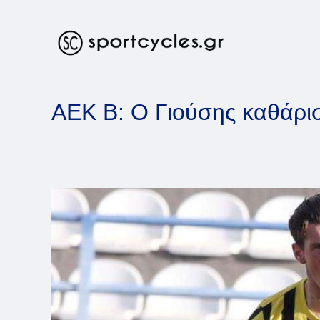
Skip
to
content
ΑΕΚ Β: Ο Γιούσης καθάρισ