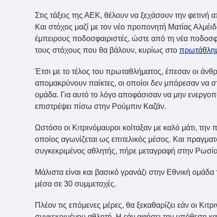
Στις τάξεις της ΑΕΚ, θέλουν να ξεχάσουν την φετινή α
Και στόχος μαζί με τον νέο προπονητή Mατίας Αλμέιδα
έμπειρους ποδοσφαιριστές, ώστε από τη νέα ποδοσφαι
τους στόχους που θα βάλουν, κυρίως στο
πρωτάθλη
Έτσι με το τέλος του πρωταθλήματος, έπεσαν οι άνθ
απομακρύνουν παίκτες, οι οποίοι δεν μπόρεσαν να 
ομάδα. Για αυτό το λόγο αποφάσισαν να μην ενεργοπο
επιστρέψει πίσω στην Ρούμπιν Καζάν.
Ωστόσο οι Κιτρινόμαυροι κοίταξαν με καλό μάτι, τη
οποίος αγωνίζεται ως επιτελικός μέσος. Και πραγματ
συγκεκριμένος αθλητής, πήρε μεταγραφή στην Ρωσία
Μάλιστα είναι και βασικό γρανάζι στην Εθνική ομάδα
μέσα σε 30 συμμετοχές.
Πλέον τις επόμενες μέρες, θα ξεκαθαρίζει εάν οι Κιτ
συγκεκριμένου αθλητή. Η εάν αφήσει την υπόθεση και