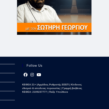
Follow Us
Opens
Opens
Opens
ΚΕΘΕΑ 21+ |Αρμόδιος Ρυθμιστής ΕΕΕΠ | Κίνδυνος
in
in
in
εθισμού & απώλειας περιουσίας | Γραμμή βοήθειας
a
a
a
ΚΕΘΕΑ: 2109237777 | Παίξε Υπεύθυνα
new
new
new
tab
tab
tab