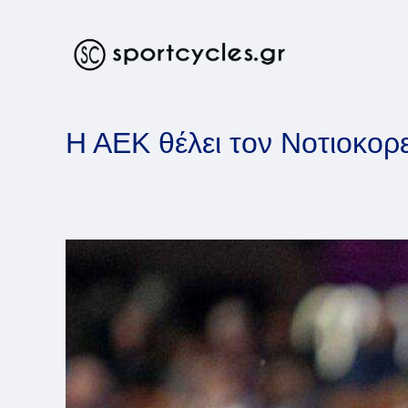
Skip
to
content
Η ΑΕΚ θέλει τον Νοτιοκορ