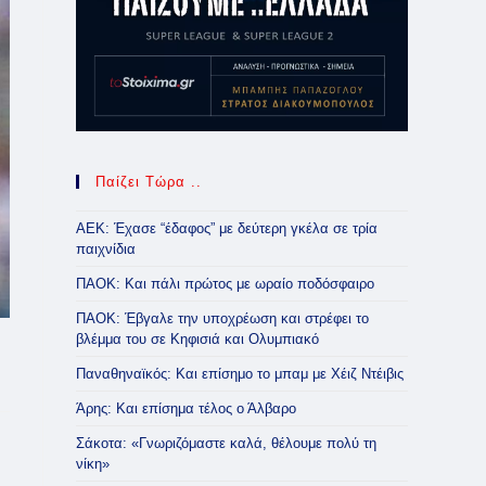
Παίζει Τώρα ..
ΑΕΚ: Έχασε “έδαφος” με δεύτερη γκέλα σε τρία
παιχνίδια
ΠΑΟΚ: Και πάλι πρώτος με ωραίο ποδόσφαιρο
ΠΑΟΚ: Έβγαλε την υποχρέωση και στρέφει το
βλέμμα του σε Κηφισιά και Ολυμπιακό
Παναθηναϊκός: Και επίσημο το μπαμ με Χέιζ Ντέιβις
Άρης: Και επίσημα τέλος ο Άλβαρο
Σάκοτα: «Γνωριζόμαστε καλά, θέλουμε πολύ τη
νίκη»