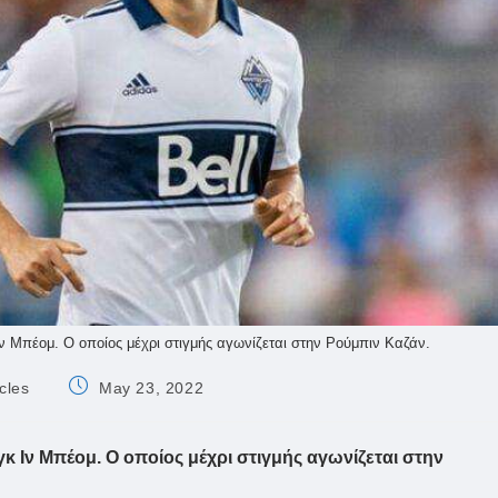
ν Μπέομ. Ο οποίος μέχρι στιγμής αγωνίζεται στην Ρούμπιν Καζάν.
Post
cles
May 23, 2022
published:
κ Ιν Μπέομ. Ο οποίος μέχρι στιγμής αγωνίζεται στην