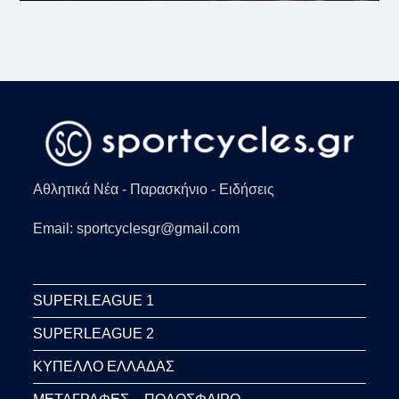
Αθλητικά Νέα - Παρασκήνιο - Ειδήσεις
Email: sportcyclesgr@gmail.com
SUPERLEAGUE 1
SUPERLEAGUE 2
ΚΥΠΕΛΛΟ ΕΛΛΑΔΑΣ