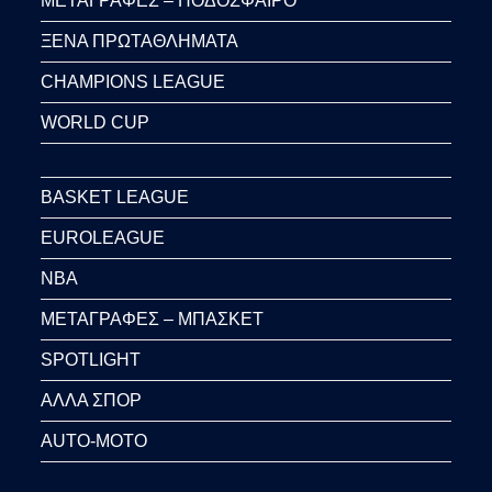
ΜΕΤΑΓΡΑΦΕΣ – ΠΟΔΟΣΦΑΙΡΟ
ΞΕΝΑ ΠΡΩΤΑΘΛΗΜΑΤΑ
CHAMPIONS LEAGUE
WORLD CUP
BASKET LEAGUE
EUROLEAGUE
NBA
ΜΕΤΑΓΡΑΦΕΣ – ΜΠΑΣΚΕΤ
SPOTLIGHT
ΑΛΛΑ ΣΠΟΡ
AUTO-MOTO