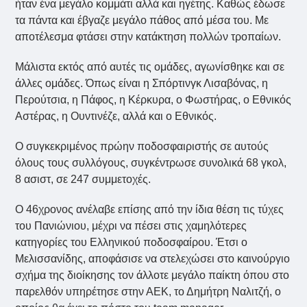
ήταν ένα μεγάλο κομμάτι αλλά και ηγέτης. Καθώς έδωσε
τα πάντα και έβγαζε μεγάλο πάθος από μέσα του. Με
αποτέλεσμα φτάσει στην κατάκτηση πολλών τροπαίων.
Μάλιστα εκτός από αυτές τις ομάδες, αγωνίσθηκε και σε
άλλες ομάδες. Όπως είναι η Σπόρτινγκ Λισαβόνας, η
Περούτσια, η Πάφος, η Κέρκυρα, ο Φωστήρας, ο Εθνικός
Αστέρας, η Ουντινέζε, αλλά και ο Εθνικός.
Ο συγκεκριμένος πρώην ποδοσφαιριστής σε αυτούς
όλους τους συλλόγους, συγκέντρωσε συνολικά 68 γκολ,
8 ασιστ, σε 247 συμμετοχές.
Ο 46χρονος ανέλαβε επίσης από την ίδια θέση τις τύχες
του Πανιώνιου, μέχρι να πέσει στις χαμηλότερες
κατηγορίες του Ελληνικού ποδοσφαίρου. Έτσι ο
Μελισσανίδης, αποφάσισε να στελεχώσει στο καινούργιο
σχήμα της διοίκησης τον άλλοτε μεγάλο παίκτη όπου στο
παρελθόν υπηρέτησε στην ΑΕΚ, το Δημήτρη Ναλιτζή, ο