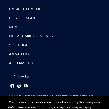
BASKET LEAGUE
EUROLEAGUE
NBA
ΜΕΤΑΓΡΑΦΕΣ – ΜΠΑΣΚΕΤ
SPOTLIGHT
ΑΛΛΑ ΣΠΟΡ
AUTO-MOTO
Follow Us
Opens
Opens
Opens
ΚΕΘΕΑ 21+ |Αρμόδιος Ρυθμιστής ΕΕΕΠ | Κίνδυνος εθισμού & απώλειας
in
in
in
περιουσίας | Γραμμή βοήθειας ΚΕΘΕΑ: 2109237777 | Παίξε Υπεύθυνα
a
a
a
Χρησιμοποιούμε συγκεκριμένα cookies για τη βελτίωση των
new
new
new
επιδόσεων του ιστότοπού μας και την ασφαλή περιήγησή σου