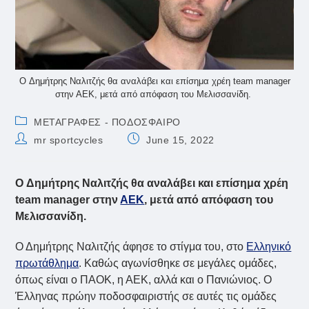
O Δημήτρης Ναλιτζής θα αναλάβει και επίσημα χρέη team manager
στην ΑΕΚ, μετά από απόφαση του Μελισσανίδη.
Post
ΜΕΤΑΓΡΑΦΕΣ - ΠΟΔΟΣΦΑΙΡΟ
category:
Post
Post
mr sportcycles
June 15, 2022
author:
published:
O Δημήτρης Ναλιτζής θα αναλάβει και επίσημα χρέη
team manager στην
ΑΕΚ
, μετά από απόφαση του
Μελισσανίδη.
Ο Δημήτρης Ναλιτζής άφησε το στίγμα του, στο
Ελληνικό
πρωτάθλημα
. Καθώς αγωνίσθηκε σε μεγάλες ομάδες,
όπως είναι ο ΠΑΟΚ, η ΑΕΚ, αλλά και ο Πανιώνιος. Ο
Έλληνας πρώην ποδοσφαιριστής σε αυτές τις ομάδες