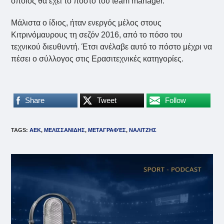
οποίος θα έχει το πόστο του team manager.
Μάλιστα ο ίδιος, ήταν ενεργός μέλος στους
Κιτρινόμαυρους τη σεζόν 2016, από το πόσο του
τεχνικού διευθυντή. Έτσι ανέλαβε αυτό το πόστο μέχρι να
πέσει ο σύλλογος στις Ερασιτεχνικές κατηγορίες.
Share
Tweet
Follow
TAGS
:
ΑΕΚ
,
ΜΕΛΙΣΣΑΝΙΔΗΣ
,
ΜΕΤΑΓΡΑΦΈΣ
,
ΝΑΛΙΤΖΗΣ