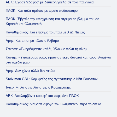
ΑΕΚ: Έχασε “έδαφος” με δεύτερη γκέλα σε τρία παιχνίδια
ΠΑΟΚ: Και πάλι πρώτος με ωραίο ποδόσφαιρο
ΠΑΟΚ: Έβγαλε την υποχρέωση και στρέφει το βλέμμα του σε
Κηφισιά και Ολυμπιακό
Παναθηναϊκός: Και επίσημο το μπαμ με Χέιζ Ντέιβις
Άρης: Και επίσημα τέλος ο Άλβαρο
Σάκοτα: «Γνωριζόμαστε καλά, θέλουμε πολύ τη νίκη»
Κόντης: «Υποφέραμε όμως είμασταν εκεί, δυνατοί και προσηλωμένοι
στο σχέδιό μας»
Άρης: Δεν χάνει αλλά δεν νικάει
Stoiximan GBL: Κορυφαίος της αγωνιστικής ο Νέιτ Γουότσον
Ίντερ: Ψηλά στην λίστα της ο Κουλιεράκης
ΑΕΚ: Απολαμβάνει κορυφή και περιμένει ΠΑΟΚ
Παναθηναϊκός: Διάβασε άψογα τον Ολυμπιακό, πήρε το διπλό