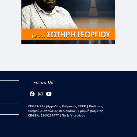
Follow Us
Opens
Opens
Opens
ΚΕΘΕΑ 21+ |Αρμόδιος Ρυθμιστής ΕΕΕΠ | Κίνδυνος
in
in
in
εθισμού & απώλειας περιουσίας | Γραμμή βοήθειας
a
a
a
ΚΕΘΕΑ: 2109237777 | Παίξε Υπεύθυνα
new
new
new
tab
tab
tab