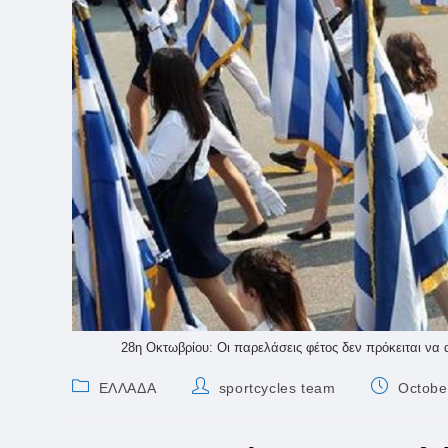
28η Οκτωβρίου: Οι παρελάσεις φέτος δεν πρόκειται να
Post
Post
Post
ΕΛΛΑΔΑ
sportcycles team
Octobe
category:
author:
published: